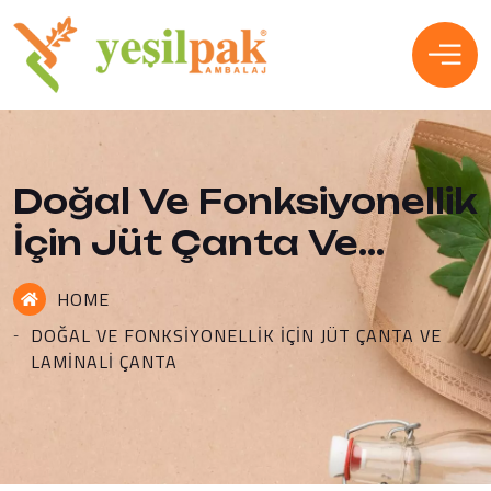
Doğal Ve Fonksiyonellik
İçin Jüt Çanta Ve
Laminali Çanta
HOME
DOĞAL VE FONKSIYONELLIK İÇIN JÜT ÇANTA VE
LAMINALI ÇANTA