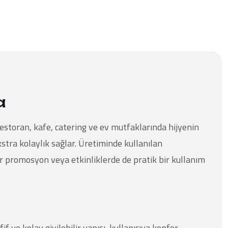
a
restoran, kafe, catering ve ev mutfaklarında hijyenin
stra kolaylık sağlar. Üretiminde kullanılan
er promosyon veya etkinliklerde de pratik bir kullanım
f ve kolay giyilebilir yapısı, kullanıcıya konfor