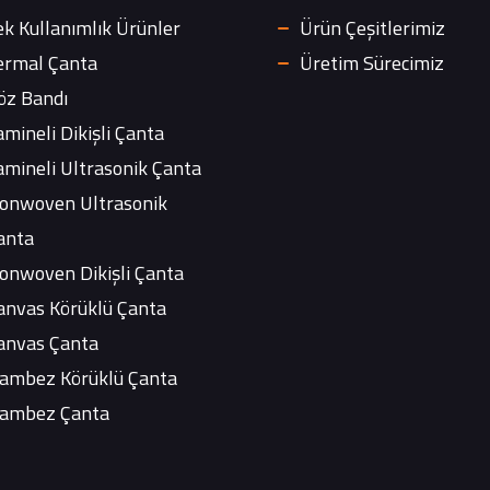
ek Kullanımlık Ürünler
Ürün Çeşitlerimiz
ermal Çanta
Üretim Sürecimiz
öz Bandı
amineli Dikişli Çanta
amineli Ultrasonik Çanta
onwoven Ultrasonik
anta
onwoven Dikişli Çanta
anvas Körüklü Çanta
anvas Çanta
ambez Körüklü Çanta
ambez Çanta