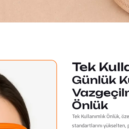
Tek Kull
Günlük K
Vazgeçilm
Önlük
Tek Kullanımlık Önlük
, öz
standartlarını yükselten, 