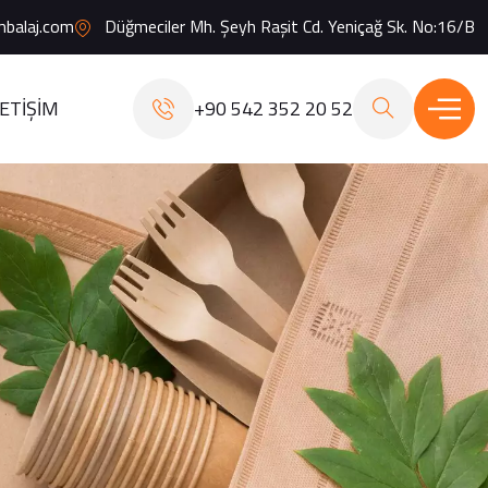
mbalaj.com
Düğmeciler Mh. Şeyh Raşit Cd. Yeniçağ Sk. No:16/B
LETIŞIM
+90 542 352 20 52