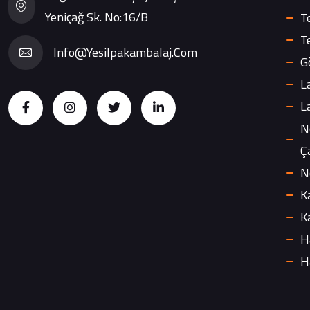
Yeniçağ Sk. No:16/B
T
T
Info@yesilpakambalaj.com
G
L
L
N
Ç
N
K
K
H
H